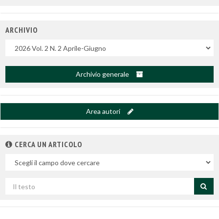
ARCHIVIO
Uscite
Archivio generale
Area autori
CERCA UN ARTICOLO
Nel
campo
Cerca
per
titolo