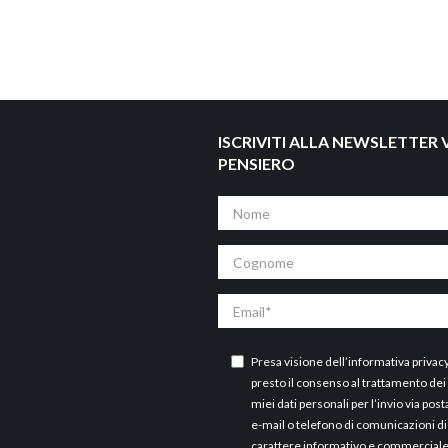
ISCRIVITI ALLA NEWSLETTER V
PENSIERO
Nome
Cognome
Email
Presa visione dell’
informativa privac
presto il consenso al trattamento dei
miei dati personali per l’invio via post
e-mail o telefono di comunicazioni di
carattere informativo e commercial