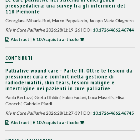
preospedaliera: una survey tra gli infermieri del
118 Piemonte
Georgiana Mihaela Bud, Marco Pappalardo, Jacopo Maria Olagnero
Riv It Cure Palliative
2026;28(1):19-26 | DOI
10.1726/4662.46744
Abstract
|
€ 10 Acquista articolo
CONTRIBUTI
Palliative wound care - Parte III. Oltre le lesioni da
pressione: cura e comfort nella gestione di
radiodermatiti, skin tears, lesioni maligne e
intertrigine nei pazienti in cure palliative
Paola Bertazzi, Greta Ghidini, Fabio Fadani, Luca Masellis, Elisa
Gnocchi, Gabriele Piardi
Riv It Cure Palliative
2026;28(1):27-39 | DOI
10.1726/4662.46745
Abstract
|
€ 10 Acquista articolo