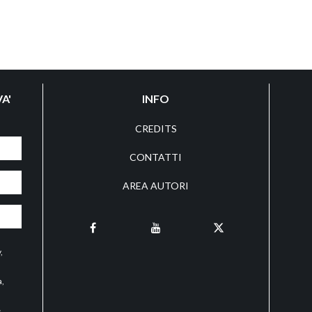
A'
INFO
CREDITS
CONTATTI
AREA AUTORI
y
,
a,
e