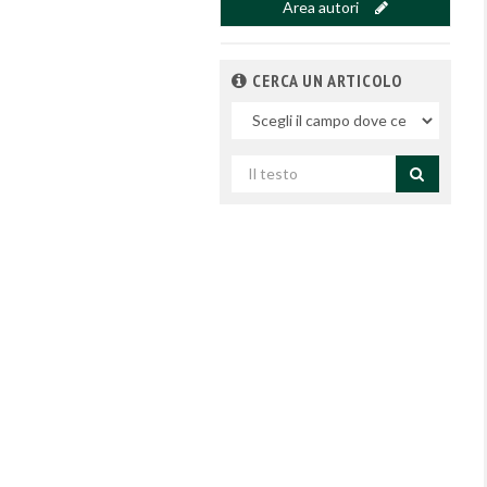
Area autori
CERCA UN ARTICOLO
Nel
campo
Cerca
per
titolo