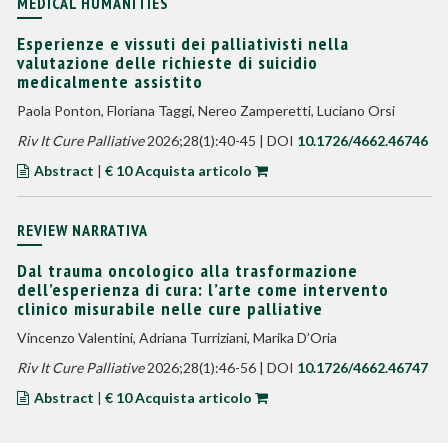
MEDICAL HUMANITIES
Esperienze e vissuti dei palliativisti nella
valutazione delle richieste di suicidio
medicalmente assistito
Paola Ponton, Floriana Taggi, Nereo Zamperetti, Luciano Orsi
Riv It Cure Palliative
2026;28(1):40-45 | DOI
10.1726/4662.46746
Abstract
|
€ 10 Acquista articolo
REVIEW NARRATIVA
Dal trauma oncologico alla trasformazione
dell’esperienza di cura: l’arte come intervento
clinico misurabile nelle cure palliative
Vincenzo Valentini, Adriana Turriziani, Marika D’Oria
Riv It Cure Palliative
2026;28(1):46-56 | DOI
10.1726/4662.46747
Abstract
|
€ 10 Acquista articolo