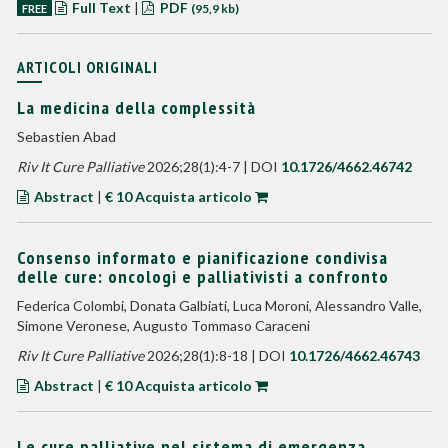
Full Text
|
PDF
FREE
(95,9 kb)
ARTICOLI ORIGINALI
La medicina della complessità
Sebastien Abad
Riv It Cure Palliative
2026;28(1):4-7 | DOI
10.1726/4662.46742
Abstract
|
€ 10 Acquista articolo
Consenso informato e pianificazione condivisa
delle cure: oncologi e palliativisti a confronto
Federica Colombi, Donata Galbiati, Luca Moroni, Alessandro Valle,
Simone Veronese, Augusto Tommaso Caraceni
Riv It Cure Palliative
2026;28(1):8-18 | DOI
10.1726/4662.46743
Abstract
|
€ 10 Acquista articolo
Le cure palliative nel sistema di emergenza