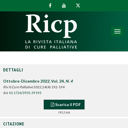
Toggl
navig
DETTAGLI
Ottobre-Dicembre 2022, Vol. 24,
N. 4
Riv It Cure Palliative
2022;24(4):192-194
doi
10.1726/3935.39193
Scarica il PDF
(91,2 kb)
CITAZIONE