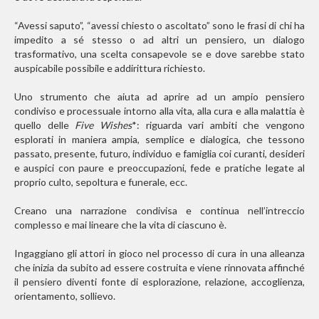
“Avessi saputo”, “avessi chiesto o ascoltato” sono le frasi di chi ha
impedito a sé stesso o ad altri un pensiero, un dialogo
trasformativo, una scelta consapevole se e dove sarebbe stato
auspicabile possibile e addirittura richiesto.
Uno strumento che aiuta ad aprire ad un ampio pensiero
condiviso e processuale intorno alla vita, alla cura e alla malattia è
quello delle
Five Wishes
*: riguarda vari ambiti che vengono
esplorati in maniera ampia, semplice e dialogica, che tessono
passato, presente, futuro, individuo e famiglia coi curanti, desideri
e auspici con paure e preoccupazioni, fede e pratiche legate al
proprio culto, sepoltura e funerale, ecc.
Creano una narrazione condivisa e continua nell’intreccio
complesso e mai lineare che la vita di ciascuno è.
Ingaggiano gli attori in gioco nel processo di cura in una alleanza
che inizia da subito ad essere costruita e viene rinnovata affinché
il pensiero diventi fonte di esplorazione, relazione, accoglienza,
orientamento, sollievo.