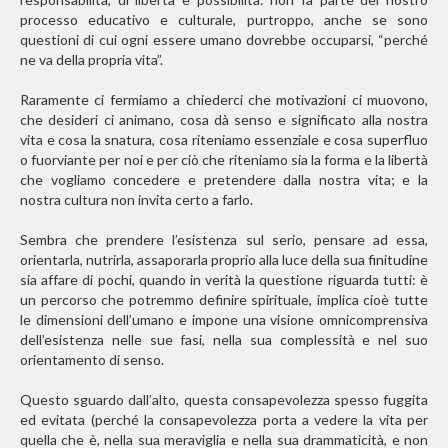
processo educativo e culturale, purtroppo, anche se sono
questioni di cui ogni essere umano dovrebbe occuparsi, “perché
ne va della propria vita”.
Raramente ci fermiamo a chiederci che motivazioni ci muovono,
che desideri ci animano, cosa dà senso e significato alla nostra
vita e cosa la snatura, cosa riteniamo essenziale e cosa superfluo
o fuorviante per noi e per ciò che riteniamo sia la forma e la libertà
che vogliamo concedere e pretendere dalla nostra vita; e la
nostra cultura non invita certo a farlo.
Sembra che prendere l’esistenza sul serio, pensare ad essa,
orientarla, nutrirla, assaporarla proprio alla luce della sua finitudine
sia affare di pochi, quando in verità la questione riguarda tutti: è
un percorso che potremmo definire spirituale, implica cioè tutte
le dimensioni dell’umano e impone una visione omnicomprensiva
dell’esistenza nelle sue fasi, nella sua complessità e nel suo
orientamento di senso.
Questo sguardo dall’alto, questa consapevolezza spesso fuggita
ed evitata (perché la consapevolezza porta a vedere la vita per
quella che è, nella sua meraviglia e nella sua drammaticità, e non