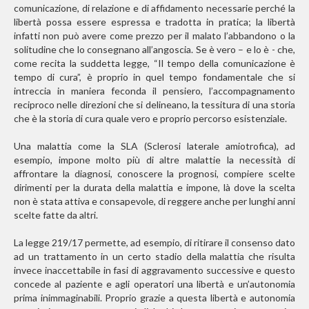
comunicazione, di relazione e di affidamento necessarie perché la
libertà possa essere espressa e tradotta in pratica; la libertà
infatti non può avere come prezzo per il malato l’abbandono o la
solitudine che lo consegnano all’angoscia. Se è vero – e lo è - che,
come recita la suddetta legge, “Il tempo della comunicazione è
tempo di cura”, è proprio in quel tempo fondamentale che si
intreccia in maniera feconda il pensiero, l’accompagnamento
reciproco nelle direzioni che si delineano, la tessitura di una storia
che è la storia di cura quale vero e proprio percorso esistenziale.
Una malattia come la SLA (Sclerosi laterale amiotrofica), ad
esempio, impone molto più di altre malattie la necessità di
affrontare la diagnosi, conoscere la prognosi, compiere scelte
dirimenti per la durata della malattia e impone, là dove la scelta
non è stata attiva e consapevole, di reggere anche per lunghi anni
scelte fatte da altri.
La legge 219/17 permette, ad esempio, di ritirare il consenso dato
ad un trattamento in un certo stadio della malattia che risulta
invece inaccettabile in fasi di aggravamento successive e questo
concede al paziente e agli operatori una libertà e un’autonomia
prima inimmaginabili. Proprio grazie a questa libertà e autonomia