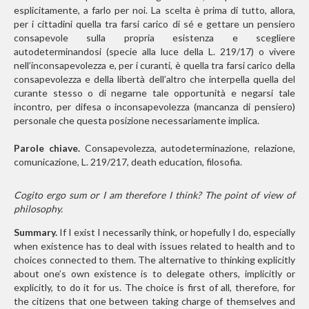
esplicitamente, a farlo per noi. La scelta è prima di tutto, allora,
per i cittadini quella tra farsi carico di sé e gettare un pensiero
consapevole sulla propria esistenza e scegliere
autodeterminandosi (specie alla luce della L. 219/17) o vivere
nell’inconsapevolezza e, per i curanti, è quella tra farsi carico della
consapevolezza e della libertà dell’altro che interpella quella del
curante stesso o di negarne tale opportunità e negarsi tale
incontro, per difesa o inconsapevolezza (mancanza di pensiero)
personale che questa posizione necessariamente implica.
Parole chiave.
Consapevolezza, autodeterminazione, relazione,
comunicazione, L. 219/217, death education, filosofia.
Cogito ergo sum or I am therefore I think? The point of view of
philosophy.
Summary.
If I exist I necessarily think, or hopefully I do, especially
when existence has to deal with issues related to health and to
choices connected to them. The alternative to thinking explicitly
about one’s own existence is to delegate others, implicitly or
explicitly, to do it for us. The choice is first of all, therefore, for
the citizens that one between taking charge of themselves and