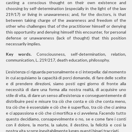
casting a conscious thought on their own existence and
choosing by self-determination (especially in the light of the law
219/17) or living in unawareness; and, for the doctors, is that
between taking charge of the awareness and freedom of the
other who challenges that of the practitioner himself or denying
this opportunity and denying himself this encounter, for personal
defense or unawareness (lack of thought) that this position
necessarily implies.
Key words.
Consciousness, self-determination, relation,
communication, L. 219/217, death education, philosophy.
L’esistenza ci riguarda personalmente e ci interpella: dal momento
in cui acquisiamo la capacità di porci domande, di fare delle scelte
e di prendere direzioni, siamo posti ogni giorno di fronte alla
necessità di dare una forma alla nostra realtà, di acquisire uno
stile di vita, di dare un senso all’esistenza e conseguentemente di
distribuire pesi e misure tra ciò che conta e ciò che conta meno,
tra ciò che è essenziale e ciò che è superfluo, tra ciò che ci anima
e ci appassiona e ciò che ci mortifica e ci avvelena. Facendo tutto
questo decidiamo, consapevolmente o no, se e come fare i conti
con il dolore, la morte, la salute, il destino, la felicità e così la
nostra vita scorre inevitabilmente lungo questi binari tracciati.