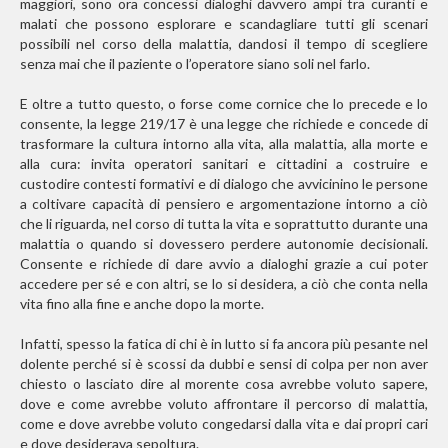
maggiori, sono ora concessi dialoghi davvero ampi tra curanti e
malati che possono esplorare e scandagliare tutti gli scenari
possibili nel corso della malattia, dandosi il tempo di scegliere
senza mai che il paziente o l’operatore siano soli nel farlo.
E oltre a tutto questo, o forse come cornice che lo precede e lo
consente, la legge 219/17 è una legge che richiede e concede di
trasformare la cultura intorno alla vita, alla malattia, alla morte e
alla cura: invita operatori sanitari e cittadini a costruire e
custodire contesti formativi e di dialogo che avvicinino le persone
a coltivare capacità di pensiero e argomentazione intorno a ciò
che li riguarda, nel corso di tutta la vita e soprattutto durante una
malattia o quando si dovessero perdere autonomie decisionali.
Consente e richiede di dare avvio a dialoghi grazie a cui poter
accedere per sé e con altri, se lo si desidera, a ciò che conta nella
vita fino alla fine e anche dopo la morte.
Infatti, spesso la fatica di chi è in lutto si fa ancora più pesante nel
dolente perché si è scossi da dubbi e sensi di colpa per non aver
chiesto o lasciato dire al morente cosa avrebbe voluto sapere,
dove e come avrebbe voluto affrontare il percorso di malattia,
come e dove avrebbe voluto congedarsi dalla vita e dai propri cari
e dove desiderava sepoltura.