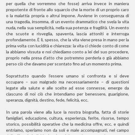
per quella che vorremmo che fosse) arriva invece in maniera
prepotente di fronte allo squarcio che la morte di un proprio caro
o la malattia propria o altrui impone. Avviene in conseguenza di
una tragedia, insomma, di un evento drammatico che svela la vita
nuda, nella sua semplicità, nella sua potenza e fragilità. Un evento
che scuote e risveglia, spaventa, lascia attoniti e interroga
profondamente. È lì, spesso, che la vita viene presa in mano per la
prima volta con lucidità e chiarezza: la vita ci chiede conto di come
la abbiamo vissuta e noi chiediamo conto a lei del suo procedere,
proprio nella presa d’atto che potremmo perderla o già abbiamo
perso ciò che davamo per scontato fino ad un momento prima.
Soprattutto quando l’essere umano si confronta e si deve
occupare – suo malgrado ma necessariamente – di questioni
legate alla salute e alle scelte ad esse connesse, emerge da
ciascuno di noi ciò che intendiamo per benessere, guarigione,
speranza, dignità, destino, fede, felicità, ecc.
In una parola viene alla luce la nostra biografia, fatta di storie
famigliari, educazione, cultura, esperienza, ferite, risorse, tempo
storico, possibilità operative che la medicina offre, ecc. e quindi
entriamo, speriamo non da soli e male accompagnati, nel campo