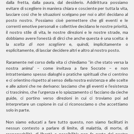
dalla fretta, dalla paura, dal desiderio. Addirittura possiamo
evitare di scegliere in maniera chiara e cosciente per tutta la vita,
lasciare così che le situazioni scelgano per noi o altri decidano al
posto nostro. Possiamo cioè permettere che gli eventi e le
correnti emotive personali e collettive decidano le nostre priorità,
il nostro stile di vita, le nostre direzioni e le nostre strade, ma
dobbiamo avere l’onestà di dirci che anche questa è una scelta: è
la
scelta di non scegliere
e, quindi, implicitamente o
esplicitamente, di lasciar decidere altri e altro al nostro posto.
Raramente nel corso della vita ci chiediamo “in che stato versa la
nostra anima” – come invitava a fare Socrate – e non
intratteniamo spesso dialoghi o pratiche spirituali che ci centrino
e ci orientino rispetto al senso della nostra esistenza e alle scelte
e alle azioni che ne derivano: lasciamo che gli eventi e l’esistenza
ci trascinino, che l’urgenza e lo spiazzamento ci facciano da cieche
guide, ci portino verso direzioni in cui ci troviamo poi ad
interpretare un copione in cui ci riconosciamo o che accettiamo
solo in parte.
Non siamo educati a fare tutto questo, non siamo facilitati in
nessun contesto a parlare di limite, di malattia, di morte, di
responsabilità, di libertà e possibilità: non fa parte del nostro