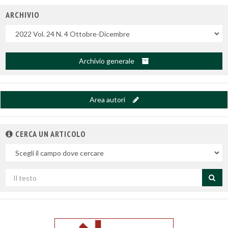
ARCHIVIO
Uscite
Archivio generale
Area autori
CERCA UN ARTICOLO
Nel
campo
Cerca
per
titolo