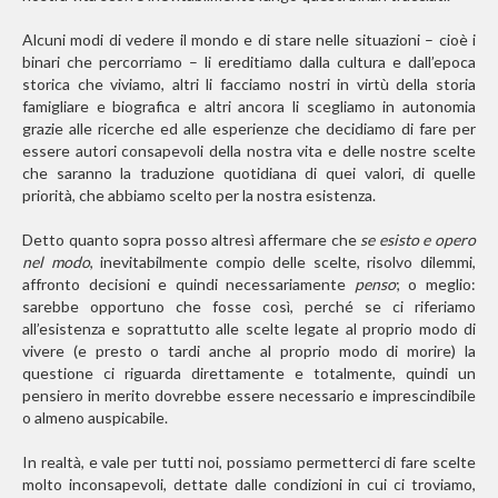
Alcuni modi di vedere il mondo e di stare nelle situazioni – cioè i
binari che percorriamo – li ereditiamo dalla cultura e dall’epoca
storica che viviamo, altri li facciamo nostri in virtù della storia
famigliare e biografica e altri ancora li scegliamo in autonomia
grazie alle ricerche ed alle esperienze che decidiamo di fare per
essere autori consapevoli della nostra vita e delle nostre scelte
che saranno la traduzione quotidiana di quei valori, di quelle
priorità, che abbiamo scelto per la nostra esistenza.
Detto quanto sopra posso altresì affermare che
se esisto e opero
nel modo
, inevitabilmente compio delle scelte, risolvo dilemmi,
affronto decisioni e quindi necessariamente
penso
; o meglio:
sarebbe opportuno che fosse così, perché se ci riferiamo
all’esistenza e soprattutto alle scelte legate al proprio modo di
vivere (e presto o tardi anche al proprio modo di morire) la
questione ci riguarda direttamente e totalmente, quindi un
pensiero in merito dovrebbe essere necessario e imprescindibile
o almeno auspicabile.
In realtà, e vale per tutti noi, possiamo permetterci di fare scelte
molto inconsapevoli, dettate dalle condizioni in cui ci troviamo,