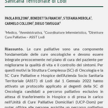
Sanitaria Territoriale di Lodi
PAOLA BOLZONI
, BENEDETTA FRANCHI
, STEFANIA MEROLA
,
1
1
2
CARMELO COLLEMI
, DIEGO TAVEGGIA
3
4
1
2
3
4
Medico,
Amministrativa,
Coordinatore Infermieristico,
Direttore
Cure Palliative – ASST Lodi
Riassunto.
Le cure palliative sono una componente
fondamentale delle cure oncologiche e devono essere
integrate precocemente nel piano di cura del paziente per
migliorarne la qualità di vita e il controllo dei sintomi. Per
questi motivi la Struttura Complessa (SC) di Oncologia e la
SC Cure Palliative e Hospice dell’Azienda Socio Sanitaria
Territoriale (ASST) di Lodi dal 1 Gennaio 2022 hanno
attivato un protocollo applicato ai degenti della SC di
Oncologia candidati a percorso palliativo esclusivo in
attesa di trasferimento in Hospice o di presa in carico
nell’Unità di Cure Palliative Domiciliari (UCP-Dom) per
poter offrire alle persone assistite un percorso palliativo