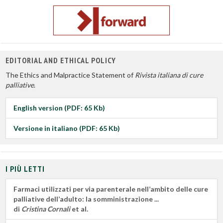
EDITORIAL AND ETHICAL POLICY
The Ethics and Malpractice Statement of
Rivista italiana di cure
palliative
.
English version (PDF: 65 Kb)
Versione in italiano (PDF: 65 Kb)
I PIÙ LETTI
Farmaci utilizzati per via parenterale nell’ambito delle cure
palliative dell’adulto: la somministrazione ...
di
Cristina Cornali
et al.