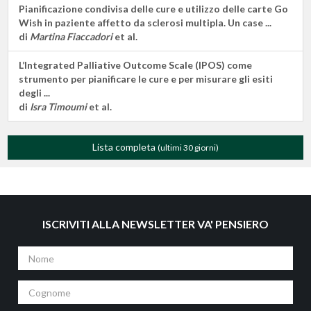
Pianificazione condivisa delle cure e utilizzo delle carte Go
Wish in paziente affetto da sclerosi multipla. Un case ...
di
Martina Fiaccadori
et al.
L’Integrated Palliative Outcome Scale (IPOS) come
strumento per pianificare le cure e per misurare gli esiti
degli ...
di
Isra Timoumi
et al.
Lista completa
(ultimi 30 giorni)
ISCRIVITI ALLA NEWSLETTER VA' PENSIERO
Nome
Cognome