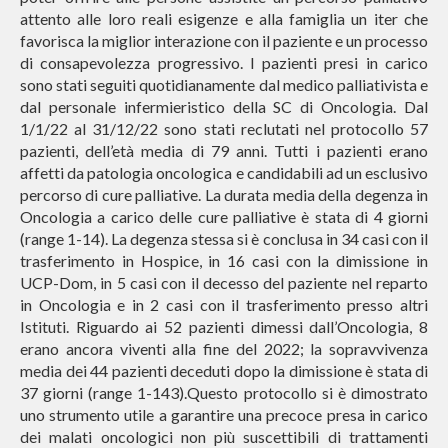
attento alle loro reali esigenze e alla famiglia un iter che
favorisca la miglior interazione con il paziente e un processo
di consapevolezza progressivo. I pazienti presi in carico
sono stati seguiti quotidianamente dal medico palliativista e
dal personale infermieristico della SC di Oncologia. Dal
1/1/22 al 31/12/22 sono stati reclutati nel protocollo 57
pazienti, dell’età media di 79 anni. Tutti i pazienti erano
affetti da patologia oncologica e candidabili ad un esclusivo
percorso di cure palliative. La durata media della degenza in
Oncologia a carico delle cure palliative è stata di 4 giorni
(range 1-14). La degenza stessa si è conclusa in 34 casi con il
trasferimento in Hospice, in 16 casi con la dimissione in
UCP-Dom, in 5 casi con il decesso del paziente nel reparto
in Oncologia e in 2 casi con il trasferimento presso altri
Istituti. Riguardo ai 52 pazienti dimessi dall’Oncologia, 8
erano ancora viventi alla fine del 2022; la sopravvivenza
media dei 44 pazienti deceduti dopo la dimissione è stata di
37 giorni (range 1-143).Questo protocollo si è dimostrato
uno strumento utile a garantire una precoce presa in carico
dei malati oncologici non più suscettibili di trattamenti