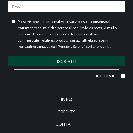
Email
Presa visione dell’
informativa privacy
, presto il consenso al
trattamento dei miei dati personali per l’invio via posta, e-mail o
telefono di comunicazioni di carattere informativo e
commerciale (relative a prodotti, servizi, attività ed eventi
realizzati/organizzati da Il Pensiero Scientifico Editore s.r.l.).
ISCRIVITI
ARCHIVIO
INFO
CREDITS
CONTATTI