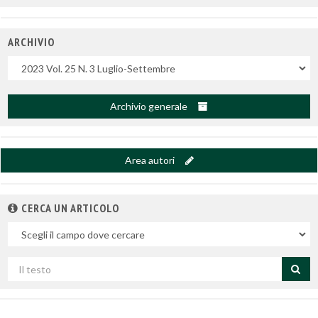
ARCHIVIO
Uscite
Archivio generale
Area autori
CERCA UN ARTICOLO
Nel
campo
Cerca
per
titolo