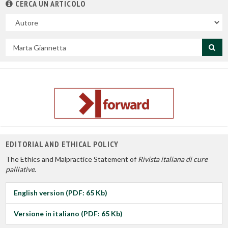
CERCA UN ARTICOLO
Nel
campo
Cerca
per
titolo
EDITORIAL AND ETHICAL POLICY
The Ethics and Malpractice Statement of
Rivista italiana di cure
palliative
.
English version (PDF: 65 Kb)
Versione in italiano (PDF: 65 Kb)