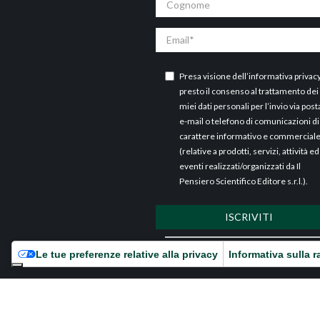
Email
Presa visione dell’
informativa privac
presto il consenso al trattamento dei
miei dati personali per l’invio via post
e-mail o telefono di comunicazioni di
carattere informativo e commercial
(relative a prodotti, servizi, attività ed
eventi realizzati/organizzati da Il
Pensiero Scientifico Editore s.r.l.).
ISCRIVITI
ARCHIVI
Le tue preferenze relative alla privacy
Informativa sulla r