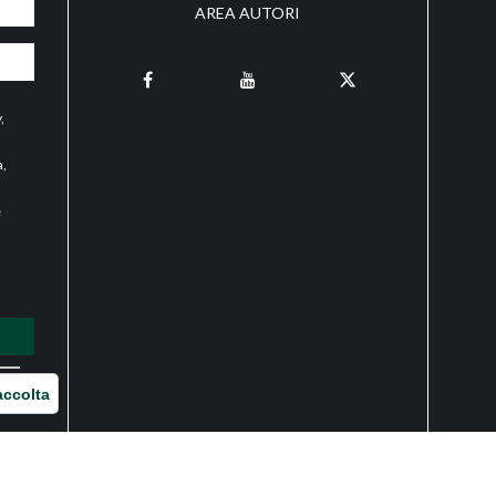
AREA AUTORI
y
,
a,
e
O
accolta