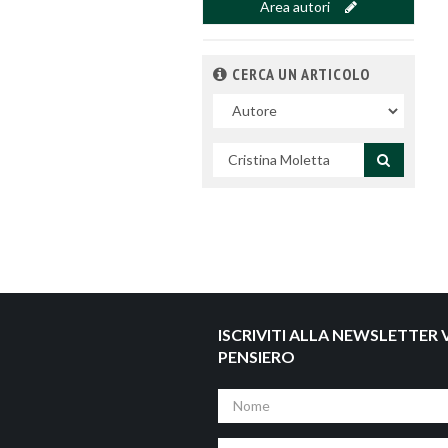
Area autori
CERCA UN ARTICOLO
Nel
campo
Cerca
per
titolo
ISCRIVITI ALLA NEWSLETTER V
PENSIERO
Nome
Cognome